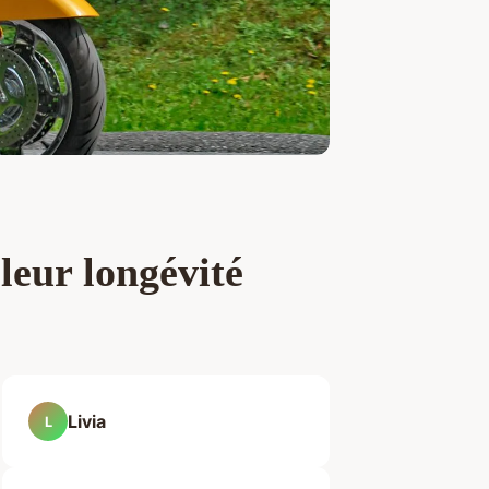
leur longévité
Livia
L